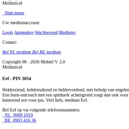
Medium.nl
Sluit menu
Uw mediumaccount
Login
Aanmaken
Wachtwoord
Mediums
Contact
Bel NL medium
Bel BE medium
Copyright 08 - 2026 Mobiel V 2.0
Medium.nl
Eef - PIN 3054
Helderziend, helderruikend en heldervoelend, met behulp van engelen e
Een burn-outcoach met een spirituele achtergrond zorgt dan ook voo
luisterend oor voor jou. Veel liefs, medium Eef.
Bel Eef op via volgende telefoonnummers:
NL 0909 1919
BE 0903 416 36