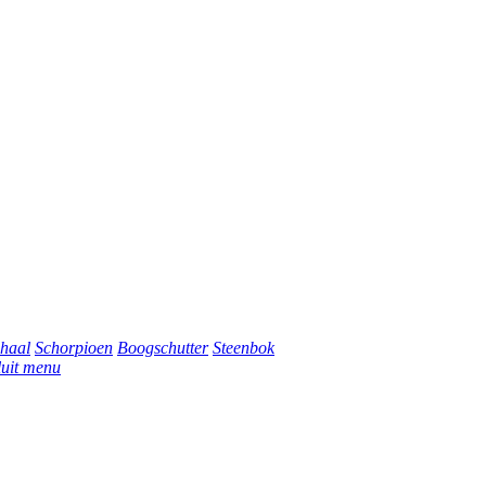
haal
Schorpioen
Boogschutter
Steenbok
luit menu