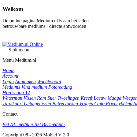
Welkom
De online pagina Medium.nl is aan het laden...
betrouwbare mediums - directe antwoorden
Sluit menu
Menu Medium.nl
Home
Account
Login
Aanmaken
Wachtwoord
Mediums
Vind medium
Fotoreading
Horoscoop
12
Waterman
Vissen
Ram
Stier
Tweelingen
Kreeft
Leeuw
Maagd
Weegsc
Tarotkaart
Getuigenissen
Belverzoeken
Vragen?
Info
Privacybeleid
S
Contact
Bel NL medium
Bel BE medium
Copyright 08 - 2026 Mobiel V 2.0