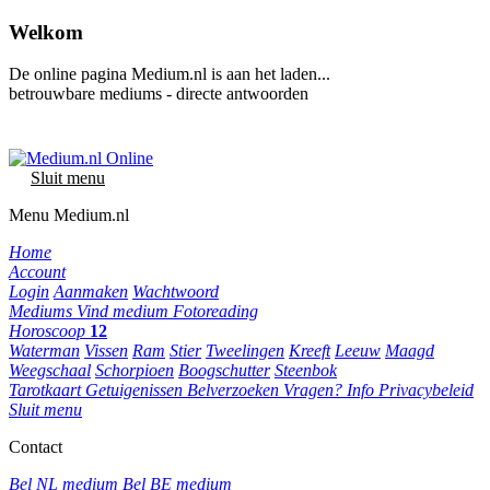
Welkom
De online pagina Medium.nl is aan het laden...
betrouwbare mediums - directe antwoorden
Sluit menu
Menu Medium.nl
Home
Account
Login
Aanmaken
Wachtwoord
Mediums
Vind medium
Fotoreading
Horoscoop
12
Waterman
Vissen
Ram
Stier
Tweelingen
Kreeft
Leeuw
Maagd
Weegschaal
Schorpioen
Boogschutter
Steenbok
Tarotkaart
Getuigenissen
Belverzoeken
Vragen?
Info
Privacybeleid
Sluit menu
Contact
Bel NL medium
Bel BE medium