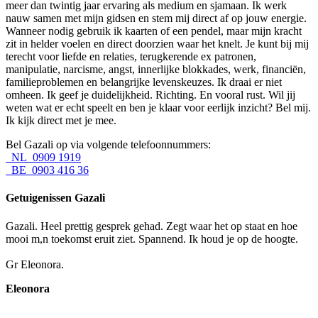
meer dan twintig jaar ervaring als medium en sjamaan. Ik werk
nauw samen met mijn gidsen en stem mij direct af op jouw energie.
Wanneer nodig gebruik ik kaarten of een pendel, maar mijn kracht
zit in helder voelen en direct doorzien waar het knelt. Je kunt bij mij
terecht voor liefde en relaties, terugkerende ex patronen,
manipulatie, narcisme, angst, innerlijke blokkades, werk, financiën,
familieproblemen en belangrijke levenskeuzes. Ik draai er niet
omheen. Ik geef je duidelijkheid. Richting. En vooral rust. Wil jij
weten wat er echt speelt en ben je klaar voor eerlijk inzicht? Bel mij.
Ik kijk direct met je mee.
Bel Gazali op via volgende telefoonnummers:
NL 0909 1919
BE 0903 416 36
Getuigenissen Gazali
Gazali. Heel prettig gesprek gehad. Zegt waar het op staat en hoe
mooi m,n toekomst eruit ziet. Spannend. Ik houd je op de hoogte.
Gr Eleonora.
Eleonora