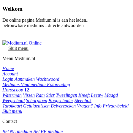
Welkom
De online pagina Medium.nl is aan het laden...
betrouwbare mediums - directe antwoorden
Sluit menu
Menu Medium.nl
Home
Account
Login
Aanmaken
Wachtwoord
Mediums
Vind medium
Fotoreading
Horoscoop
12
Waterman
Vissen
Ram
Stier
Tweelingen
Kreeft
Leeuw
Maagd
Weegschaal
Schorpioen
Boogschutter
Steenbok
Tarotkaart
Getuigenissen
Belverzoeken
Vragen?
Info
Privacybeleid
Sluit menu
Contact
Bel NL medium
Bel BE medium