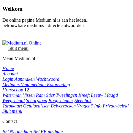
Welkom
De online pagina Medium.nl is aan het laden...
betrouwbare mediums - directe antwoorden
Sluit menu
Menu Medium.nl
Home
Account
Login
Aanmaken
Wachtwoord
Mediums
Vind medium
Fotoreading
Horoscoop
12
Waterman
Vissen
Ram
Stier
Tweelingen
Kreeft
Leeuw
Maagd
Weegschaal
Schorpioen
Boogschutter
Steenbok
Tarotkaart
Getuigenissen
Belverzoeken
Vragen?
Info
Privacybeleid
Sluit menu
Contact
Bel NL medium
Bel BE medium