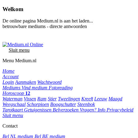
Welkom
De online pagina Medium.nl is aan het laden...
betrouwbare mediums - directe antwoorden
Sluit menu
Menu Medium.nl
Home
Account
Login
Aanmaken
Wachtwoord
Mediums
Vind medium
Fotoreading
Horoscoop
12
Waterman
Vissen
Ram
Stier
Tweelingen
Kreeft
Leeuw
Maagd
Weegschaal
Schorpioen
Boogschutter
Steenbok
Tarotkaart
Getuigenissen
Belverzoeken
Vragen?
Info
Privacybeleid
Sluit menu
Contact
Bel NL medium
Bel BE medium