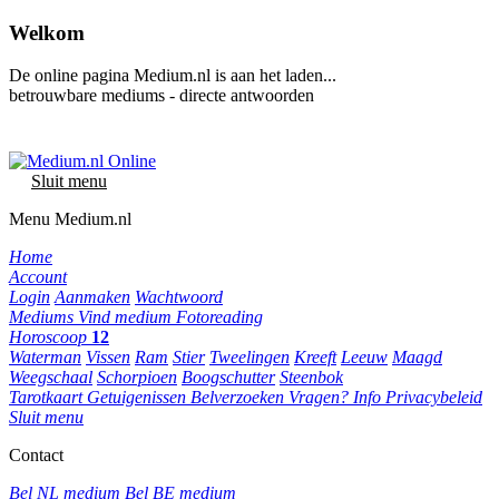
Welkom
De online pagina Medium.nl is aan het laden...
betrouwbare mediums - directe antwoorden
Sluit menu
Menu Medium.nl
Home
Account
Login
Aanmaken
Wachtwoord
Mediums
Vind medium
Fotoreading
Horoscoop
12
Waterman
Vissen
Ram
Stier
Tweelingen
Kreeft
Leeuw
Maagd
Weegschaal
Schorpioen
Boogschutter
Steenbok
Tarotkaart
Getuigenissen
Belverzoeken
Vragen?
Info
Privacybeleid
Sluit menu
Contact
Bel NL medium
Bel BE medium