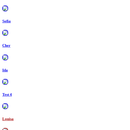
Sofia
Cher
Ida
Test 4
Louisa