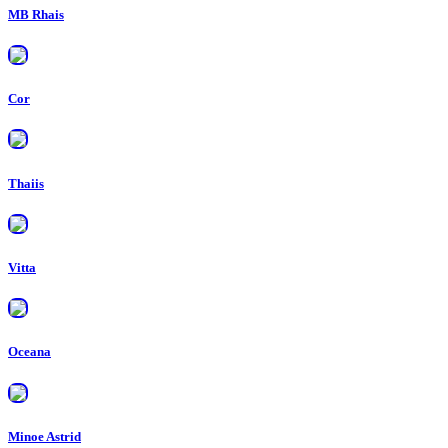
MB Rhais
Cor
Thaiis
Vitta
Oceana
Minoe Astrid