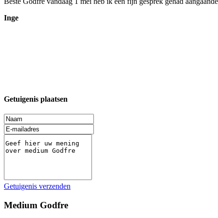
Beste Godfre vandaag 1 mei heb ik een fijn gesprek gehad aangaande m
Inge
Getuigenis plaatsen
Getuigenis verzenden
Medium Godfre