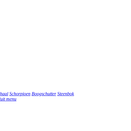
haal
Schorpioen
Boogschutter
Steenbok
luit menu