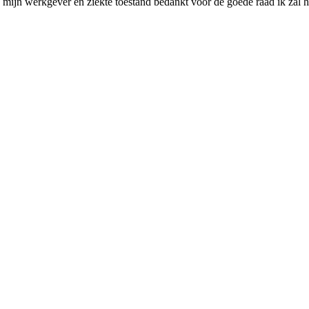
ijn werkgever en ziekte toestand bedankt voor de goede raad ik zal hem