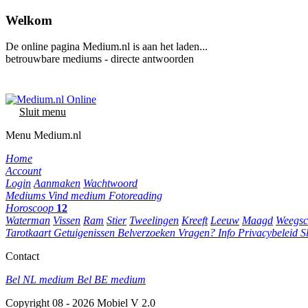
Welkom
De online pagina Medium.nl is aan het laden...
betrouwbare mediums - directe antwoorden
Sluit menu
Menu Medium.nl
Home
Account
Login
Aanmaken
Wachtwoord
Mediums
Vind medium
Fotoreading
Horoscoop
12
Waterman
Vissen
Ram
Stier
Tweelingen
Kreeft
Leeuw
Maagd
Weegsc
Tarotkaart
Getuigenissen
Belverzoeken
Vragen?
Info
Privacybeleid
S
Contact
Bel NL medium
Bel BE medium
Copyright 08 - 2026 Mobiel V 2.0