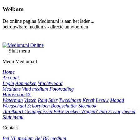
Welkom
De online pagina Medium.nl is aan het laden...
betrouwbare mediums - directe antwoorden
Sluit menu
Menu Medium.nl
Home
Account
Login
Aanmaken
Wachtwoord
Mediums
Vind medium
Fotoreading
Horoscoop
12
Waterman
Vissen
Ram
Stier
Tweelingen
Kreeft
Leeuw
Maagd
Weegschaal
Schorpioen
Boogschutter
Steenbok
Tarotkaart
Getuigenissen
Belverzoeken
Vragen?
Info
Privacybeleid
Sluit menu
Contact
Bel NL medium
Bel BE medium