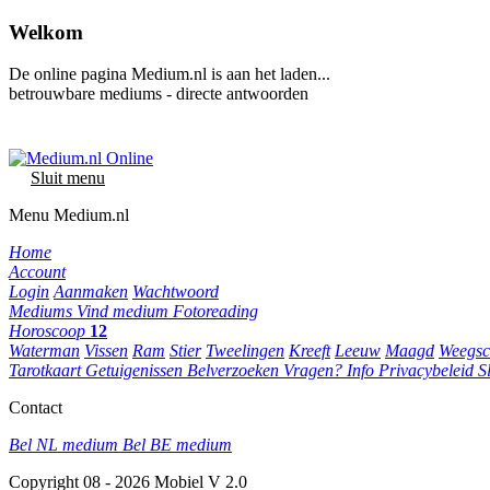
Welkom
De online pagina Medium.nl is aan het laden...
betrouwbare mediums - directe antwoorden
Sluit menu
Menu Medium.nl
Home
Account
Login
Aanmaken
Wachtwoord
Mediums
Vind medium
Fotoreading
Horoscoop
12
Waterman
Vissen
Ram
Stier
Tweelingen
Kreeft
Leeuw
Maagd
Weegsc
Tarotkaart
Getuigenissen
Belverzoeken
Vragen?
Info
Privacybeleid
S
Contact
Bel NL medium
Bel BE medium
Copyright 08 - 2026 Mobiel V 2.0