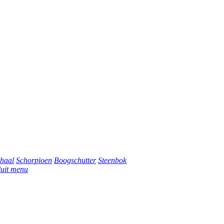
haal
Schorpioen
Boogschutter
Steenbok
luit menu