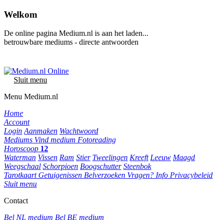
Welkom
De online pagina Medium.nl is aan het laden...
betrouwbare mediums - directe antwoorden
Sluit menu
Menu Medium.nl
Home
Account
Login
Aanmaken
Wachtwoord
Mediums
Vind medium
Fotoreading
Horoscoop
12
Waterman
Vissen
Ram
Stier
Tweelingen
Kreeft
Leeuw
Maagd
Weegschaal
Schorpioen
Boogschutter
Steenbok
Tarotkaart
Getuigenissen
Belverzoeken
Vragen?
Info
Privacybeleid
Sluit menu
Contact
Bel NL medium
Bel BE medium