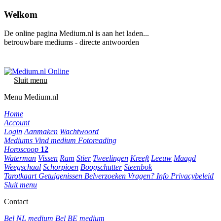
Welkom
De online pagina Medium.nl is aan het laden...
betrouwbare mediums - directe antwoorden
Sluit menu
Menu Medium.nl
Home
Account
Login
Aanmaken
Wachtwoord
Mediums
Vind medium
Fotoreading
Horoscoop
12
Waterman
Vissen
Ram
Stier
Tweelingen
Kreeft
Leeuw
Maagd
Weegschaal
Schorpioen
Boogschutter
Steenbok
Tarotkaart
Getuigenissen
Belverzoeken
Vragen?
Info
Privacybeleid
Sluit menu
Contact
Bel NL medium
Bel BE medium