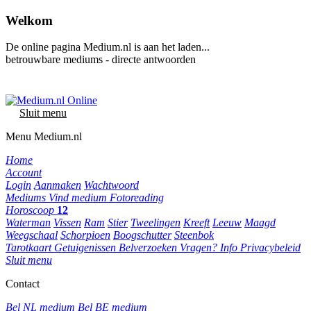
Welkom
De online pagina Medium.nl is aan het laden...
betrouwbare mediums - directe antwoorden
Sluit menu
Menu Medium.nl
Home
Account
Login
Aanmaken
Wachtwoord
Mediums
Vind medium
Fotoreading
Horoscoop
12
Waterman
Vissen
Ram
Stier
Tweelingen
Kreeft
Leeuw
Maagd
Weegschaal
Schorpioen
Boogschutter
Steenbok
Tarotkaart
Getuigenissen
Belverzoeken
Vragen?
Info
Privacybeleid
Sluit menu
Contact
Bel NL medium
Bel BE medium